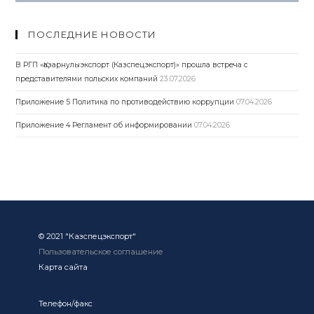
ПОСЛЕДНИЕ НОВОСТИ
В РГП «Қазарнулыэкспорт (Казспецэкспорт)» прошла встреча с
представителями польских компаний
23.07.2026
Приложение 5 Политика по противодействию коррупции
07.04.2026
Приложение 4 Регламент об информировании
07.04.2026
© 2021 "Казспецэкспорт"
Пользовательское соглашение
Карта сайта
Телефон/факс