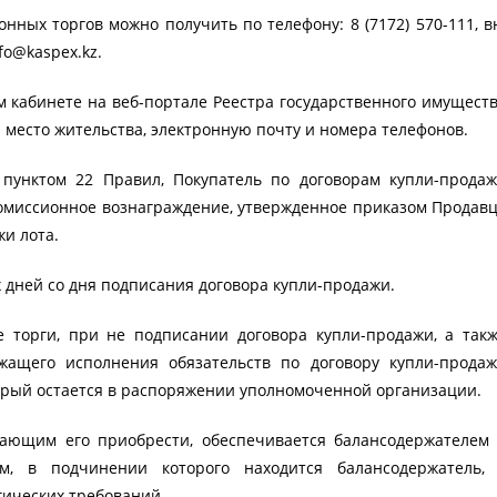
ых торгов можно получить по телефону: 8 (7172) 570-111, в
info@kaspex.kz.
м кабинете на веб-портале Реестра государственного имущест
место жительства, электронную почту и номера телефонов.
пунктом 22 Правил, Покупатель по договорам купли-прода
омиссионное вознаграждение, утвержденное приказом Продав
и лота.
х дней со дня подписания договора купли-продажи.
е торги, при не подписании договора купли-продажи, а так
жащего исполнения обязательств по договору купли-прода
орый остается в распоряжении уполномоченной организации.
лающим его приобрести, обеспечивается балансодержателем
ом, в подчинении которого находится балансодержатель,
ических требований.