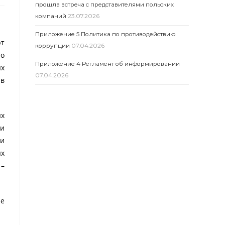
прошла встреча с представителями польских
компаний
23.07.2026
Приложение 5 Политика по противодействию
рт
коррупции
07.04.2026
го
Приложение 4 Регламент об информировании
ых
07.04.2026
 в
ых
ми
ки
ых
 –
ые