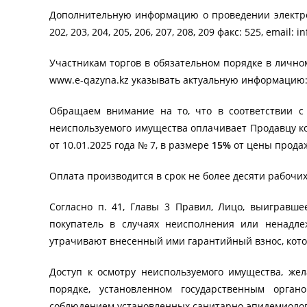
Дополнительную информацию о проведении электронн
202, 203, 204, 205, 206, 207, 208, 209 факс: 525, email: 
Участникам торгов в обязательном порядке в лично
www.e-qazyna.kz указывать актуальную информацию: 
Обращаем внимание на то, что в соответствии с 
неиспользуемого имущества оплачивает Продавцу к
от 10.01.2025 года № 7, в размере
15%
от цены продаж
Оплата производится в срок не более десяти рабочи
Согласно п. 41, Главы 3 Правил, Лицо, выигравше
покупатель в случаях неисполнения или ненадле
утрачивают внесенный ими гарантийный взнос, кот
Доступ к осмотру неиспользуемого имущества, же
порядке, установленном государственным орган
соблюдением установленных санитарно-эпидемиолог