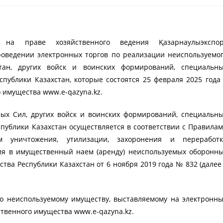
ие на праве хозяйственного ведения Қазарнаулыэкспо
проведении электронных торгов по реализации неиспользуемо
тан, других войск и воинских формирований, специальн
публики Казахстан, которые состоятся 25 февраля 2025 года
о имущества www.e-qazyna.kz.
ых Сил, других войск и воинских формирований, специальн
публики Казахстан осуществляется в соответствии с Правила
ом уничтожения, утилизации, захоронения и переработ
ния в имущественный наем (аренду) неиспользуемых оборонн
ва Республики Казахстан от 6 ноября 2019 года № 832 (далее
по неиспользуемому имуществу, выставляемому на электронн
ственного имущества www.e-qazyna.kz.