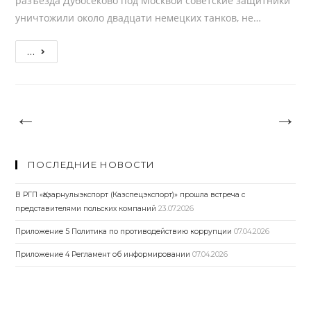
разъезда Дубосеково под Москвой советские защитники
уничтожили около двадцати немецких танков, не…
Подводка
...
к
ролику
о
←
→
80-
летии
подвига
ПОСЛЕДНИЕ НОВОСТИ
панфиловцев
В РГП «Қазарнулыэкспорт (Казспецэкспорт)» прошла встреча с
представителями польских компаний
23.07.2026
Приложение 5 Политика по противодействию коррупции
07.04.2026
Приложение 4 Регламент об информировании
07.04.2026