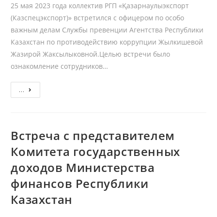
25 мая 2023 года коллектив РГП «Қазарнаулыэкспорт
(Казспецэкспорт)» встретился с офицером по особо
важным делам Службы превенции Агентства Республики
Казахстан по противодействию коррупции Жылкишевой
Жазирой Жаксылыковной.Целью встречи было
ознакомление сотрудников…
Состоялось
...
встреча
с
офицером
Встреча с представителем
по
Комитета государственных
особо
важным
доходов Министерства
делам
финансов Республики
Службы
Казахстан
превенции
Агентства