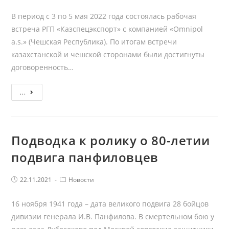
Казахстан
В период с 3 по 5 мая 2022 года состоялась рабочая
встреча РГП «Казспецэкспорт» с компанией «Omnipol
a.s.» (Чешская Республика). По итогам встречи
казахстанской и чешской сторонами были достигнуты
договоренность…
Проведена
...
рабочая
встреча
с
Подводка к ролику о 80-летии
представителями
подвига панфиловцев
компании
«Omnipol
a.s.»
Post
Post
22.11.2021
Новости
published:
Category:
16 ноября 1941 года – дата великого подвига 28 бойцов
дивизии генерала И.В. Панфилова. В смертельном бою у