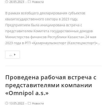
Post
Республики
Post
26.05.2023
Новости
published:
Category:
Казахстан
В рамках всеобщего декларирования субъектов
по
квазигосударственного сектора в 2023 году,
противодействию
Предприятием была инициирована встреча с
коррупции
представителем Комитета государственных доходов
Министерства финансов Республики Казахстан.24 мая
2023 года в РГП «Қазарнаулыэкспорт (Казспецэкспорт)»…
Встреча
...
с
представителем
Комитета
Проведена рабочая встреча с
государственных
представителями компании
доходов
Министерства
«Omnipol a.s.»
финансов
Республики
Post
Post
13.05.2022
Новости
published:
Category: