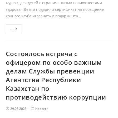
жүрек», для детей с ограниченными возможностями
здоровья.Детям подарили сертификат на посещение
конного клуба «Казанат» и подарки.Эта…
1
...
июня
2023
года
Состоялось встреча с
работники
офицером по особо важным
Предприятия
посетили
делам Службы превенции
детский
Агентства Республики
дом
Казахстан по
«Нұрлы
жүрек»
противодействию коррупции
Post
Post
29.05.2023
Новости
published:
Category: