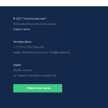
© 2021 "Казспецэкспорт"
Пользовательское соглашение
Карта сайта
Телефон/факс
+ 7 (7172) 570-111(вн.101)
адрес электронной почты: info@kaspex.kz
Адрес
010000, Астана,
ул. Керей, Жанибек хандар 12А
Обратная связь