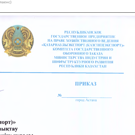
лаенс)