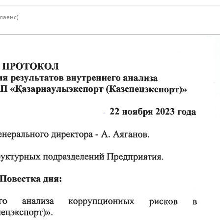
лаенс)