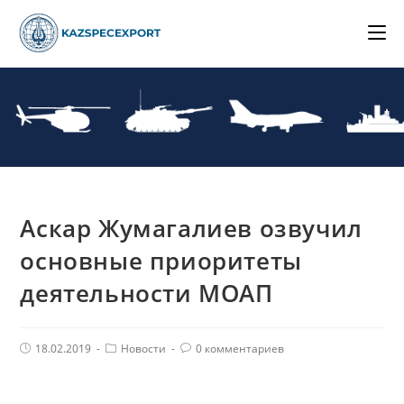
Skip
to
content
Аскар Жумагалиев озвучил
основные приоритеты
деятельности МОАП
Post
Post
Комментарии
18.02.2019
Новости
0 комментариев
published:
Category:
поста: