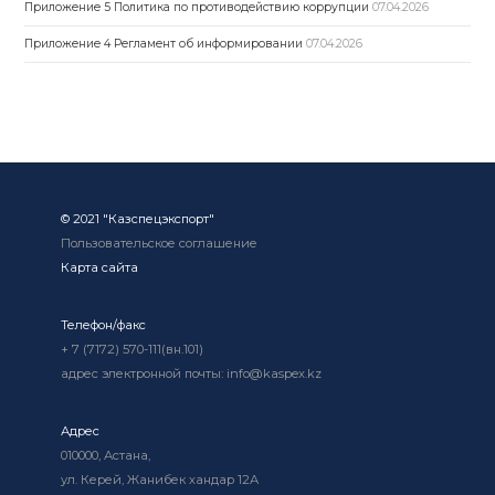
Приложение 5 Политика по противодействию коррупции
07.04.2026
Приложение 4 Регламент об информировании
07.04.2026
© 2021 "Казспецэкспорт"
Пользовательское соглашение
Карта сайта
Телефон/факс
+ 7 (7172) 570-111(вн.101)
адрес электронной почты: info@kaspex.kz
Адрес
010000, Астана,
ул. Керей, Жанибек хандар 12А