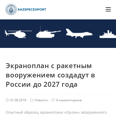
Skip
to
content
Экраноплан с ракетным
вооружением создадут в
России до 2027 года
Post
Post
Комментарии
01.08.2018
Новости
0 комментариев
published:
Category:
поста:
Опытный образец экраноплана «Орлан», вооруженного