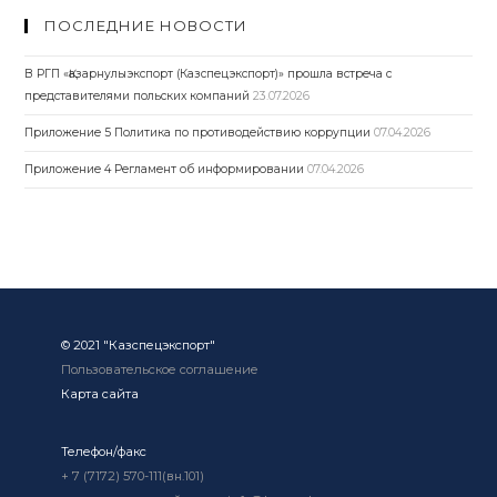
ПОСЛЕДНИЕ НОВОСТИ
В РГП «Қазарнулыэкспорт (Казспецэкспорт)» прошла встреча с
представителями польских компаний
23.07.2026
Приложение 5 Политика по противодействию коррупции
07.04.2026
Приложение 4 Регламент об информировании
07.04.2026
© 2021 "Казспецэкспорт"
Пользовательское соглашение
Карта сайта
Телефон/факс
+ 7 (7172) 570-111(вн.101)