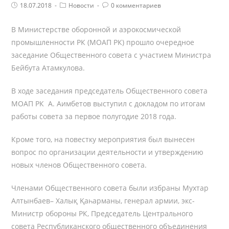
Post
Post
Комментарии
18.07.2018
Новости
0 комментариев
published:
Category:
поста:
В Министерстве оборонной и аэрокосмической
промышленности РК (МОАП РК) прошло очередное
заседание Общественного совета с участием Министра
Бейбута Атамкулова.
В ходе заседания председатель Общественного совета
МОАП РК А. Аимбетов выступил с докладом по итогам
работы совета за первое полугодие 2018 года.
Кроме того, на повестку мероприятия был вынесен
вопрос по организации деятельности и утверждению
новых членов Общественного совета.
Членами Общественного совета были избраны Мухтар
Алтынбаев– Халық Қаһарманы, генерал армии, экс-
Министр обороны РК, Председатель Центрального
совета Республиканского общественного объединения