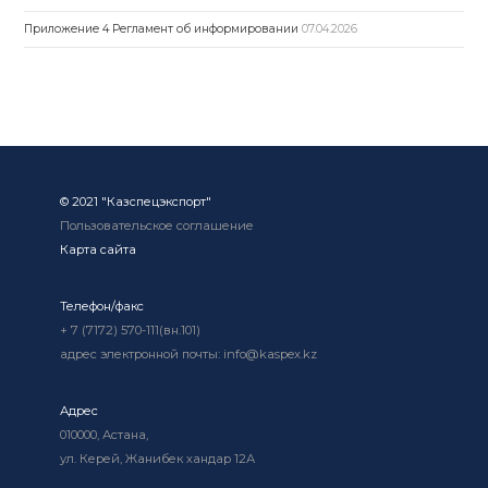
Приложение 4 Регламент об информировании
07.04.2026
© 2021 "Казспецэкспорт"
Пользовательское соглашение
Карта сайта
Телефон/факс
+ 7 (7172) 570-111(вн.101)
адрес электронной почты: info@kaspex.kz
Адрес
010000, Астана,
ул. Керей, Жанибек хандар 12А