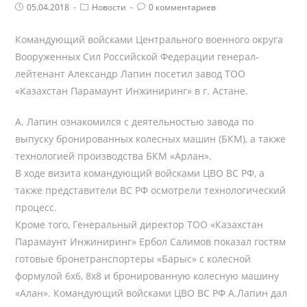
Post
Post
Комментарии
05.04.2018
Новости
0 комментариев
published:
Category:
поста:
Командующий войсками Центрального военного округа
Вооруженных Сил Российской Федерации генерал-
лейтенант Александр Лапин посетил завод ТОО
«Казахстан Парамаунт Инжиниринг» в г. Астане.
А. Лапин ознакомился с деятельностью завода по
выпуску бронированных колесных машин (БКМ), а также
технологией производства БКМ «Арлан».
В ходе визита командующий войсками ЦВО ВС РФ, а
также представители ВС РФ осмотрели технологический
процесс.
Кроме того, Генеральный директор ТОО «Казахстан
Парамаунт Инжиниринг» Ербол Салимов показал гостям
готовые бронетранспортеры «Барыс» с колесной
формулой 6х6, 8х8 и бронированную колесную машину
«Алан». Командующий войсками ЦВО ВС РФ А.Лапин дал