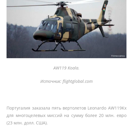
AW119 Koala.
Источник: flightglobal.com
Португалия заказала пять вертолетов Leonardo AW119Kx
для многоцелевых миссий на сумму более 20 млн. евро
(23 млн. долл. США).