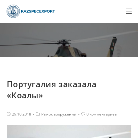
Skip
to
content
Португалия заказала
«Коалы»
Post
Post
Комментарии
29.10.2018
Рынок вооружений
0 комментариев
published:
Category:
поста: