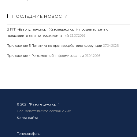
ПОСЛЕДНИЕ НОВОСТИ
В РГП «Қазарнулыэкспорт (Казспецэкспорт)» прошла встреча с
представителями польских компаний
23.07.2026
Приложение 5 Политика по противодействию коррупции
07.04.2026
Приложение 4 Регламент об информировании
07.04.2026
© 2021 "Казспецэкспорт"
Пользовательское соглашение
Карта сайта
Телефон/факс