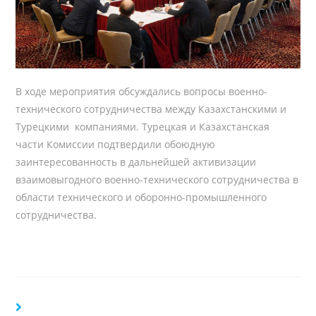
В ходе мероприятия обсуждались вопросы военно-
технического сотрудничества между Казахстанскими и
Турецкими компаниями. Турецкая и Казахстанская
части Комиссии подтвердили обоюдную
заинтересованность в дальнейшей активизации
взаимовыгодного военно-технического сотрудничества в
области технического и оборонно-промышленного
сотрудничества.