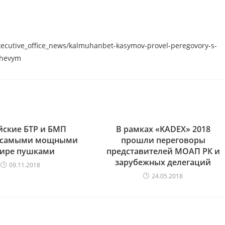
executive_office_news/kalmuhanbet-kasymov-provel-peregovory-s-
shevym
йские БТР и БМП
В рамках «KADEX» 2018
т самыми мощными
прошли переговоры
мире пушками
представителей МОАП РК и
зарубежных делегаций
09.11.2018
24.05.2018