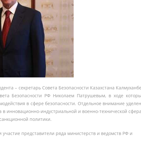
нта – секретарь Совета Безопасности Казахстана Калмуханб
вета Безопасности РФ Николаем Патрушевым, в ходе котор
имодействия в сфере безопасности. Отдельное внимание уделе
а в инновационно-индустриальной и военно-технической сфер
 санкционной политики.
частие представители ряда министерств и ведомств РФ и