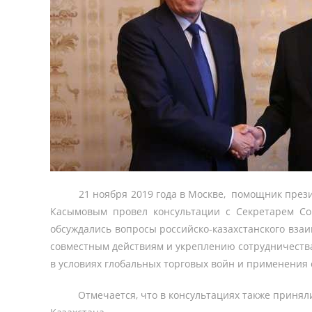
21 ноября 2019 года в Москве, помощник президе
Касымовым провел консультации с Секретарем Со
обсуждались вопросы российско-казахстанского вза
совместным действиям и укреплению сотрудничеств
в условиях глобальных торговых войн и применения
Отмечается, что в консультациях также приняли у