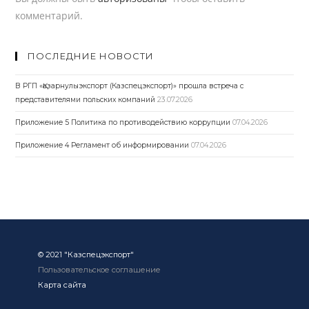
комментарий.
ПОСЛЕДНИЕ НОВОСТИ
В РГП «Қазарнулыэкспорт (Казспецэкспорт)» прошла встреча с
представителями польских компаний
23.07.2026
Приложение 5 Политика по противодействию коррупции
07.04.2026
Приложение 4 Регламент об информировании
07.04.2026
© 2021 "Казспецэкспорт"
Пользовательское соглашение
Карта сайта