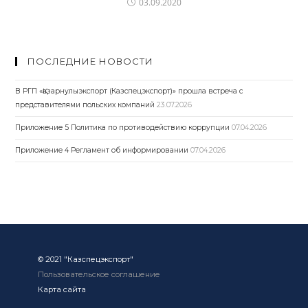
03.09.2020
ПОСЛЕДНИЕ НОВОСТИ
В РГП «Қазарнулыэкспорт (Казспецэкспорт)» прошла встреча с
представителями польских компаний
23.07.2026
Приложение 5 Политика по противодействию коррупции
07.04.2026
Приложение 4 Регламент об информировании
07.04.2026
© 2021 "Казспецэкспорт"
Пользовательское соглашение
Карта сайта