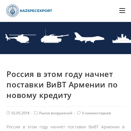
Skip
to
content
Россия в этом году начнет
поставки ВиВТ Армении по
новому кредиту
Post
Post
Комментарии
02.05.2018
Рынок вооружений
0 комментариев
published:
Category:
поста:
Россия в этом году начнет поставки ВиВТ Армении в