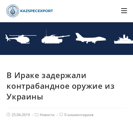
Skip
to
content
В Ираке задержали
контрабандное оружие из
Украины
Post
Post
Комментарии
25.04.2019
Новости
0 комментариев
published:
Category:
поста: