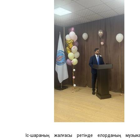
Іс-шараның жалғасы ретінде елорданың музык