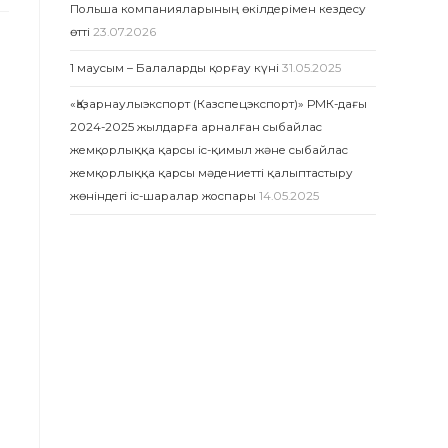
Польша компанияларының өкілдерімен кездесу
өтті
23.07.2026
1 маусым – Балаларды қорғау күні
31.05.2025
«Қазарнаулыэкспорт (Казспецэкспорт)» РМК-дағы
2024-2025 жылдарға арналған сыбайлас
жемқорлыққа қарсы іс-қимыл және сыбайлас
жемқорлыққа қарсы мәдениетті қалыптастыру
жөніндегі іс-шаралар жоспары
14.05.2025