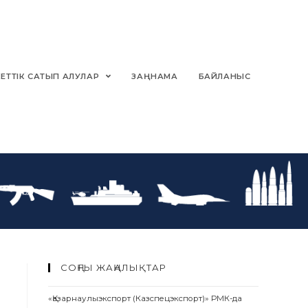
ЕТТІК САТЫП АЛУЛАР
ЗАҢНАМА
БАЙЛАНЫС
СОҢҒЫ ЖАҢАЛЫҚТАР
«Қазарнаулыэкспорт (Казспецэкспорт)» РМК-да