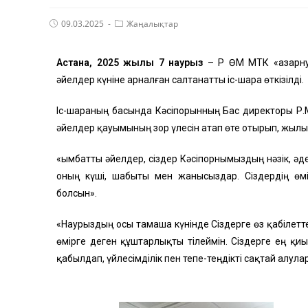
09.03.2025
Жаңалықтар
Астана,
2025 жылғы
7
наурыз
– ҚР ӨҚМ МҚТК «Қазар
әйелдер күніне арналған салтанатты іс-шара өткізілді.
Іс-шараның басында Кәсіпорынның Бас директоры Р.М
әйелдер қауымының зор үлесін атап өте отырып, жылы л
«Қымбатты әйелдер, сіздер Кәсіпорнымыздың нәзік, әде
оның күші, шабыты мен жанысыздар. Сіздердің өм
болсын».
«Наурыздың осы тамаша күнінде Сіздерге өз қабілеттер
өмірге деген құштарлықты тілеймін. Сіздерге ең 
қабылдап, үйлесімділік пен тепе-теңдікті сақтай алула