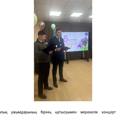
алық ұжымдарының бірінің қатысуымен мерекелік концерт