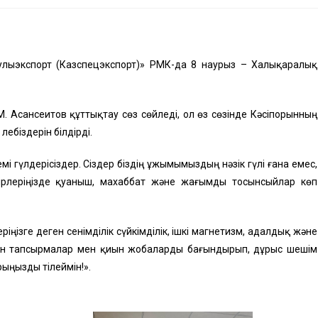
нулыэкспорт (Казспецэкспорт)» РМК-да 8 наурыз – Халықаралық
. Асансеитов құттықтау сөз сөйледі, ол өз сөзінде Кәсіпорынның
ебіздерін білдірді.
мі гүлдерісіздер. Сіздер біздің ұжымымыздың нәзік гүлі ғана емес,
ірлеріңізде қуаныш, махаббат және жағымды тосынсыйлар көп
іңізге деген сенімділік сүйкімділік, ішкі магнетизм, адалдық және
қиын тапсырмалар мен қиын жобаларды бағындырып, дұрыс шешім
рыңызды тілеймін!».