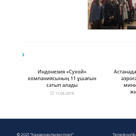
Индонезия «Сухой»
Астанада
компаниясының 11 ұшағын
аэроғ
сатып алады
мини
жи
13.06.2018
© 2021 "Казарнаулыэкспорт"
Телефон/ф