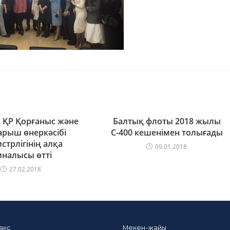
 ҚР Қорғаныс және
Балтық флоты 2018 жылы
арыш өнеркәсібі
С-400 кешенімен толығады
стрлігінің алқа
09.01.2018
налысы өтті
27.02.2018
акс
Мекен-жайы