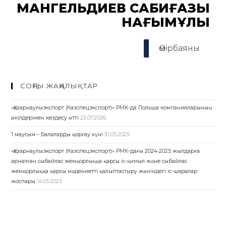
МАНГЕЛЬДИЕВ САБИҒАЗЫ
НАҒЫМҰЛЫ
Өмірбаяны
СОҢҒЫ ЖАҢАЛЫҚТАР
«Қазарнаулыэкспорт (Казспецэкспорт)» РМК-да Польша компанияларының
өкілдерімен кездесу өтті
23.07.2026
1 маусым – Балаларды қорғау күні
31.05.2025
«Қазарнаулыэкспорт (Казспецэкспорт)» РМК-дағы 2024-2025 жылдарға
арналған сыбайлас жемқорлыққа қарсы іс-қимыл және сыбайлас
жемқорлыққа қарсы мәдениетті қалыптастыру жөніндегі іс-шаралар
жоспары
14.05.2025