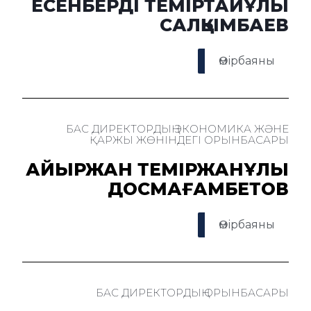
ЕСЕНБЕРДІ ТЕМІРТАЙҰЛЫ
САЛҚЫМБАЕВ
Өмірбаяны
БАС ДИРЕКТОРДЫҢ ЭКОНОМИКА ЖӘНЕ
ҚАРЖЫ ЖӨНІНДЕГІ ОРЫНБАСАРЫ
ҚАЙЫРЖАН ТЕМІРЖАНҰЛЫ
ДОСМАҒАМБЕТОВ
Өмірбаяны
БАС ДИРЕКТОРДЫҢ ОРЫНБАСАРЫ