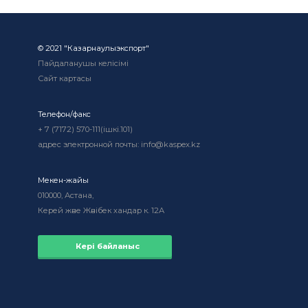
© 2021 "Казарнаулыэкспорт"
Пайдаланушы келісімі
Сайт картасы
Телефон/факс
+ 7 (7172) 570-111(ішкі.101)
адрес электронной почты: info@kaspex.kz
Мекен-жайы
010000, Астана,
Керей және Жәнібек хандар к. 12А
Кері байланыс