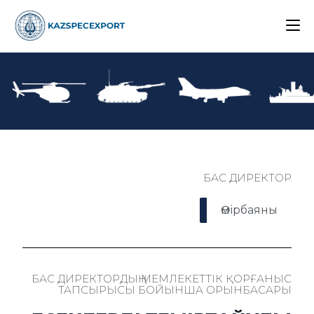
БАС ДИРЕКТОР
Өмірбаяны
БАС ДИРЕКТОРДЫҢ МЕМЛЕКЕТТІК ҚОРҒАНЫС
ТАПСЫРЫСЫ БОЙЫНША ОРЫНБАСАРЫ