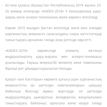
Астана қаласы (Қазақстан Республикасы) 2018 жылғы 23-
26 мамыр кезеңінде «
KADEX-2018»
V
Халықаралық қару-
жарақ және әскери-техникалық мүлік көрмесі өткізіледі.
Көрме 2010 жылдан бастап өткізіледі және өзін әлемдік
қорғаныстық өнеркәсіп саласындағы соңғы жетістіктерді
таныстыруға арналған тиімді алаң ретінде көрсетті.
«KADEX-2018» көрмесінде әлемнің жетекші
өндірушілерінің қару-жарағы мен әскери-техникасы
ұсынылады. Ғарыш өнеркәсібі өнімінің жеке павильоны
бірінші рет ұйымдастырылатын болады.
Қазіргі күні Кәсіпорын көрмеге қатысу үшін қорғаныстық
өнеркәсіптің ірі шетелдік компанияларын шақыру
бойынша белсінді жұмыс жүргізуде, ол шетелдік
өндірушілердің шығаратын өнімдерінің жаңалығымен
таныстыруға, байланыс орнатуға және өзара тиімді