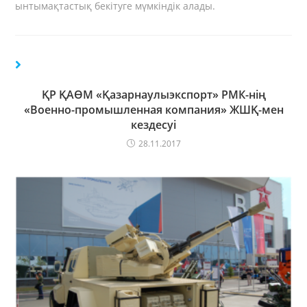
ынтымақтастық бекітуге мүмкіндік алады.
ҚР ҚАӨМ «Қазарнаулыэкспорт» РМК-нің
«Военно-промышленная компания» ЖШҚ-мен
кездесуі
28.11.2017