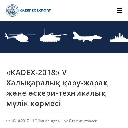
Skip
to
content
«KADEX-2018» V
Халықаралық қару-жарақ
және әскери-техникалық
мүлік көрмесі
Post
Post
Комментарии
10.10.2017
Жаңалықтар
0 комментариев
published:
Category:
поста: