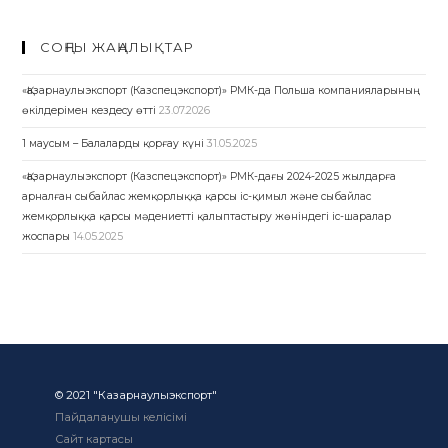
СОҢҒЫ ЖАҢАЛЫҚТАР
«Қазарнаулыэкспорт (Казспецэкспорт)» РМК-да Польша компанияларының
өкілдерімен кездесу өтті
23.07.2026
1 маусым – Балаларды қорғау күні
31.05.2025
«Қазарнаулыэкспорт (Казспецэкспорт)» РМК-дағы 2024-2025 жылдарға
арналған сыбайлас жемқорлыққа қарсы іс-қимыл және сыбайлас
жемқорлыққа қарсы мәдениетті қалыптастыру жөніндегі іс-шаралар
жоспары
14.05.2025
© 2021 "Казарнаулыэкспорт"
Пайдаланушы келісімі
Сайт картасы