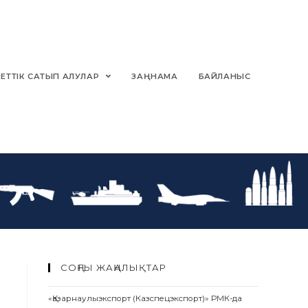
ЕТТІК САТЫП АЛУЛАР
ЗАҢНАМА
БАЙЛАНЫС
СОҢҒЫ ЖАҢАЛЫҚТАР
«Қазарнаулыэкспорт (Казспецэкспорт)» РМК-да