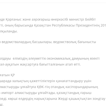
нде Қорғаныс және аэроғарыш өнеркәсібі министрі Бейбіт
ті, оның барысында Қазақстан Республикасы Президентінің 20
алқыланды.
н ведомствалардың басшылары, ведомстволық бағынысты
лдауы еліміздің әлеуметтік-экономикалық дамуының өзекті
әл-ауқатын жақсартуға бағытталғанын атап өтті.
ғатын ҚР
шарада халықтың қажеттіліктерін қанағаттандыру үшін
лмастыруды ұлғайтуға ҚӨК-тің отандық кәсіпорындарының
ша импорт алмастыруды ұлғайтады, қазақстандық ғарыш
зеді, көрші елдердің нарықтарына Жерді қашықтықтан зондтау
ді.