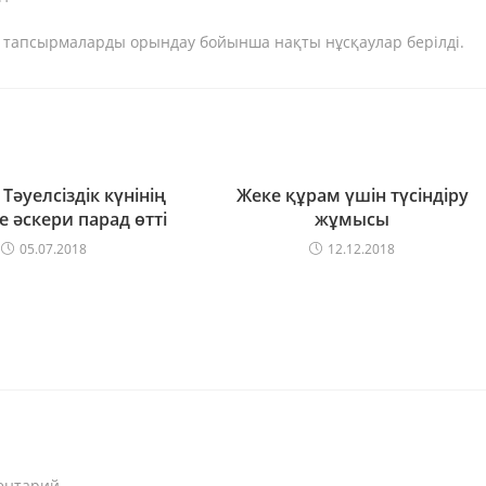
тапсырмаларды орындау бойынша нақты нұсқаулар берілді.
Тәуелсіздік күнінің
Жеке құрам үшін түсіндіру
е әскери парад өтті
жұмысы
05.07.2018
12.12.2018
ентарий.