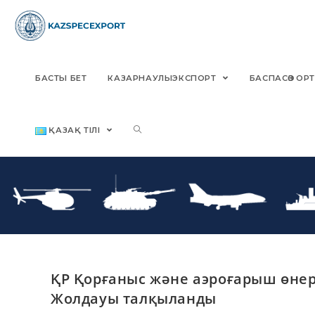
Skip
to
content
БАСТЫ БЕТ
КАЗАРНАУЛЫЭКСПОРТ
БАСПАСӨЗ О
ҚАЗАҚ ТІЛІ
ҚР Қорғаныс және аэроғарыш өнер
Жолдауы талқыланды