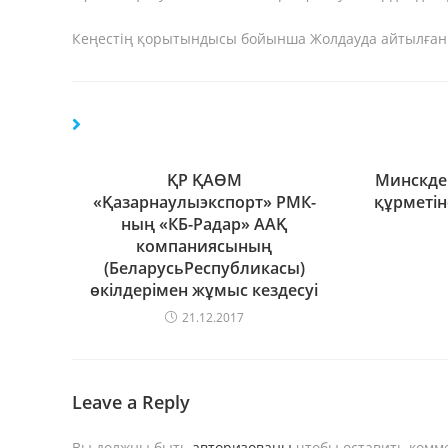
Кеңестің қорытындысы бойынша Жолдауда айтылған 
ҚР ҚАӨМ
Минскде 
«Қазарнаулыэкспорт» РМК-
құрметін
ның «КБ-Радар» ААҚ
компаниясының
(БеларусьРеспубликасы)
өкілдерімен жұмыс кездесуі
21.12.2017
Leave a Reply
Вы должны быть
авторизованы
чтобы оставить комм