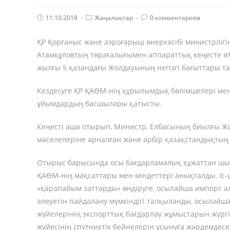
Post
Post
Комментарии
11.10.2018
Жаңалықтар
0 комментариев
published:
Category:
поста:
ҚР Қорғаныс және аэроғарыш өнеркәсібі министрлігі
Атамқұловтың төрағалығымен аппараттық кеңесте өт
жылғы 5 қазандағы Жолдауының негізгі бағыттары т
Кездесуге ҚР ҚАӨМ-нің құрылымдық бөлімшелері ме
ұйымдардың басшылары қатысты.
Кеңесті аша отырып, Министр, Елбасының биылғы Жо
мәселелеріне арналған және әрбір қазақстандықтың 
Отырыс барысында осы бағдарламалық құжаттан шы
ҚАӨМ-нің мақсаттары мен міндеттері анықталды. Іс-
«қарапайым заттарды» өндіруге, осылайша импорт а
әлеуетін пайдалану мүмкіндігі талқыланды, осылай
жүйелерінің экспорттық бағдарлау жұмыстарын жүргі
жүйесінің спутниктік бейнелерін ұсынуға жәрдемдесе