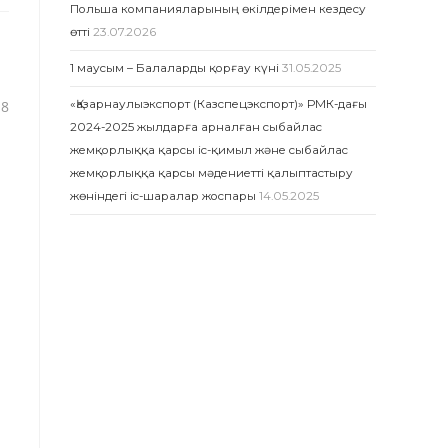
Польша компанияларының өкілдерімен кездесу
өтті
23.07.2026
1 маусым – Балаларды қорғау күні
31.05.2025
18
«Қазарнаулыэкспорт (Казспецэкспорт)» РМК-дағы
2024-2025 жылдарға арналған сыбайлас
жемқорлыққа қарсы іс-қимыл және сыбайлас
жемқорлыққа қарсы мәдениетті қалыптастыру
жөніндегі іс-шаралар жоспары
14.05.2025