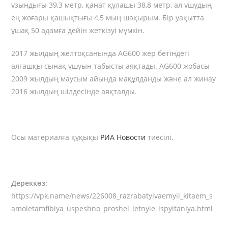
ұзындығы 39,3 метр, қанат құлашы 38,8 метр, ал ұшудың
ең жоғары қашықтығы 4,5 мың шақырым. Бір уақытта
ұшақ 50 адамға дейін жеткізуі мүмкін.
2017 жылдың желтоқсанында AG600 жер бетіндегі
алғашқы сынақ ұшуын табысты аяқтады. AG600 жобасы
2009 жылдың маусым айында мақұлданды және ал жинау
2016 жылдың шілдесінде аяқталды.
Осы материалға құқықы
РИА Новости
тиесілі.
Дереккөз:
https://vpk.name/news/226008_razrabatyivaemyii_kitaem_s
amoletamfibiya_uspeshno_proshel_letnyie_ispyitaniya.html