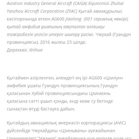
Aviation Industry General Aircraft (CAIGA)
бірлестігі
Zhuhai
Yanzhou Aircraft Corporation (ZYAC)
Қытай авиақұрылыс
кәсіпорнында өткен
AG600 Jiaolong
(001 сериялық нөмірі)
қытай амфибия ұшағының аяқталған алғашқы
тәжірибелік үлгісін итеріп шығару рәсімі
. Чжухай (Гуандун
провинциясы), 2016 жылғы 23 шілде.
Дереккөз:
Xinhua
Қытаймен әзірленген, әлемдегі ең ірі AG600 «Цзилун»
амфибия ұшағы Гуандун провинциясының Гуандун
қаласынан Хубэй провинциясындағы Цзинмэнь
қаласына сәтті ұшып қонды, енді кеме су бетінде
сынақтан өтуді бастауға дайын.
Қытайдың авиациялық өнеркәсіп корпорациясы (AVIC)
дүйсенбіде Чжухайдағы «Цзиньвань» әуежайынан
Цзинмэнедегі “Чжанхэ” әуеайлағына ұшу кезінде ұшақ үш