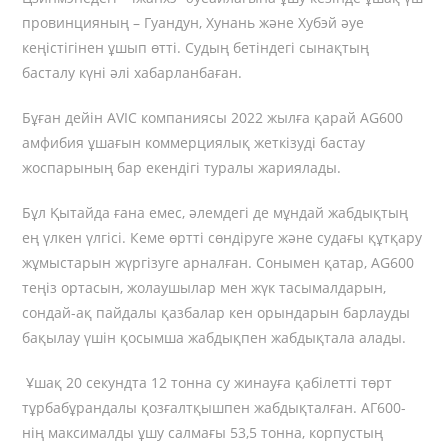
провинцияның – Гуандун, Хунань және Хубэй әуе
кеңістігінен ұшып өтті. Судың бетіндегі сынақтың
басталу күні әлі хабарланбаған.
Бұған дейін AVIC компаниясы 2022 жылға қарай AG600
амфибия ұшағын коммерциялық жеткізуді бастау
жоспарының бар екендігі туралы жариялады.
Бұл Қытайда ғана емес, әлемдегі де мұндай жабдықтың
ең үлкен үлгісі. Кеме өртті сөндіруге және судағы құтқару
жұмыстарын жүргізуге арналған. Сонымен қатар, AG600
теңіз ортасын, жолаушылар мен жүк тасымалдарын,
сондай-ақ пайдалы қазбалар кен орындарын барлауды
бақылау үшін қосымша жабдықпен жабдықтала алады.
Ұшақ 20 секундта 12 тонна су жинауға қабілетті төрт
тұрбабұрандалы қозғалтқышпен жабдықталған. АГ600-
нің максималды ұшу салмағы 53,5 тонна, корпустың