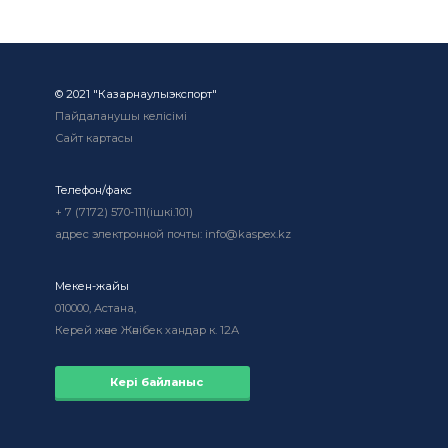
© 2021 "Казарнаулыэкспорт"
Пайдаланушы келісімі
Сайт картасы
Телефон/факс
+ 7 (7172) 570-111(ішкі.101)
адрес электронной почты: info@kaspex.kz
Мекен-жайы
010000, Астана,
Керей және Жәнібек хандар к. 12А
Кері байланыс