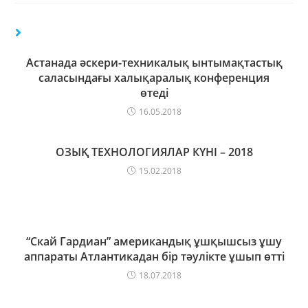
Астанада әскери-техникалық ынтымақтастық
саласындағы халықаралық конференция
өтеді
16.05.2018
ОЗЫҚ ТЕХНОЛОГИЯЛАР КҮНІ – 2018
15.02.2018
“Скай Гардиан” американдық ұшқышсыз ұшу
аппараты Атлантикадан бір тәулікте ұшып өтті
18.07.2018