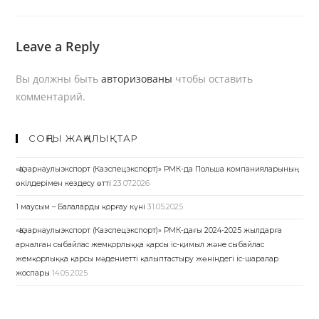
Leave a Reply
Вы должны быть
авторизованы
чтобы оставить
комментарий.
СОҢҒЫ ЖАҢАЛЫҚТАР
«Қазарнаулыэкспорт (Казспецэкспорт)» РМК-да Польша компанияларының
өкілдерімен кездесу өтті
23.07.2026
1 маусым – Балаларды қорғау күні
31.05.2025
«Қазарнаулыэкспорт (Казспецэкспорт)» РМК-дағы 2024-2025 жылдарға
арналған сыбайлас жемқорлыққа қарсы іс-қимыл және сыбайлас
жемқорлыққа қарсы мәдениетті қалыптастыру жөніндегі іс-шаралар
жоспары
14.05.2025