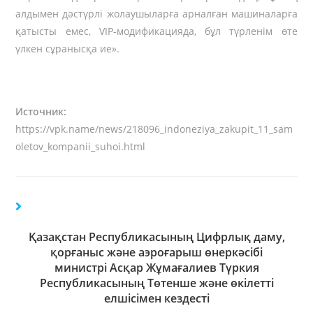
алдымен дәстүрлі жолаушыларға арналған машиналарға
қатысты емес, VIP-модификацияда, бұл түрленім өте
үлкен сұранысқа ие».
Источник:
https://vpk.name/news/218096_indoneziya_zakupit_11_sam
oletov_kompanii_suhoi.html
Қазақстан Республикасының Цифрлық даму,
қорғаныс және аэроғарыш өнеркәсібі
министрі Асқар Жұмағалиев Түркия
Республикасының Төтенше және өкілетті
елшісімен кездесті