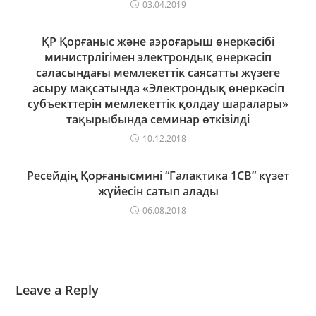
03.04.2019
ҚР Қорғаныс және аэроғарыш өнеркәсібі
министрлігімен электрондық өнеркәсіп
саласындағы мемлекеттік саясатты жүзеге
асыру мақсатында «Электрондық өнеркәсіп
субъекттерін мемлекеттік қолдау шаралары»
тақырыбында семинар өткізілді
10.12.2018
Ресейдің Қорғанысмині “Галактика 1СВ” күзет
жүйесін сатып алады
06.08.2018
Leave a Reply