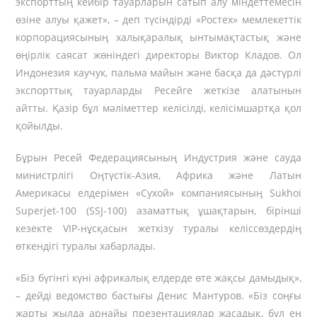
экспорттың кейбір тауарларын сатып алу міндеттемесін
өзіне алуы қажет», – деп түсіндірді «Ростех» мемлекеттік
корпорациясының халықаралық ынтымақтастық және
өңірлік саясат жөніндегі директоры Виктор Кладов. Ол
Индонезия
каучук
, пальма майын және басқа да дәстүрлі
экспорттық тауарларды Ресейге жеткізе алатынын
айтты. Қазір бұл мәліметтер келісілді, келісімшартқа қол
қойылды.
Бұрын Ресей Федерациясының Индустрия және сауда
министрлігі Оңтүстік-Азия, Африка және Латын
Америкасы елдерімен «Сухой» компаниясының
Sukhoi
Superjet-100 (SSJ-100)
азаматтық ұшақтарын, бірінші
кезекте
VIP-нұсқасын
жеткізу туралы келіссөздердің
өткендігі туралы хабарлады.
«Біз бүгінгі күні африкалық елдерде өте жақсы дамыдық»,
– дейді ведомство бастығы Денис Мантуров. «Біз соңғы
жарты жылда арнайы презентациялар жасадық, бұл ең