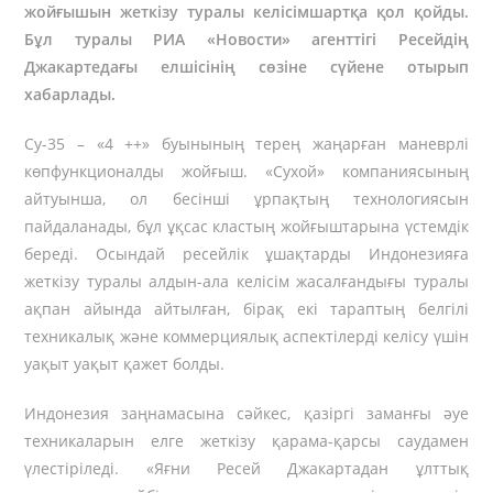
жойғышын жеткізу туралы келісімшартқа қол қойды.
Бұл туралы РИА «Новости» агенттігі Ресейдің
Джакартедағы елшісінің сөзіне сүйене отырып
хабарлады.
Су-35 – «4 ++» буынының терең жаңарған маневрлі
көпфункционалды жойғыш. «Сухой» компаниясының
айтуынша, ол бесінші ұрпақтың технологиясын
пайдаланады, бұл ұқсас кластың жойғыштарына үстемдік
береді. Осындай ресейлік ұшақтарды Индонезияға
жеткізу туралы алдын-ала келісім жасалғандығы туралы
ақпан айында айтылған, бірақ екі тараптың белгілі
техникалық және коммерциялық аспектілерді келісу үшін
уақыт уақыт қажет
болды.
Индонезия заңнамасына сәйкес, қазіргі заманғы әуе
техникаларын елге жеткізу қарама-қарсы саудамен
үлестіріледі. «Яғни Ресей Джакартадан ұлттық