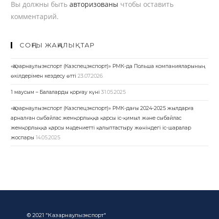
Вы должны быть
авторизованы
чтобы оставить
комментарий.
СОҢҒЫ ЖАҢАЛЫҚТАР
«Қазарнаулыэкспорт (Казспецэкспорт)» РМК-да Польша компанияларының
өкілдерімен кездесу өтті
23.07.2026
1 маусым – Балаларды қорғау күні
31.05.2025
«Қазарнаулыэкспорт (Казспецэкспорт)» РМК-дағы 2024-2025 жылдарға
арналған сыбайлас жемқорлыққа қарсы іс-қимыл және сыбайлас
жемқорлыққа қарсы мәдениетті қалыптастыру жөніндегі іс-шаралар
жоспары
14.05.2025
© 2021 "Казарнаулыэкспорт"