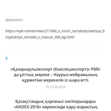
Дереккөз:
https://vpk.name/news/217966_v_rossii_razrabatyivaetsya_b
espilotnyii_vertolet_s_massoi_300_kg.html
«Қазарнаулыэкспорт (Казспецэкспорт)» РМК-
да ұлттық мереке – Наурыз мейрамының
құрметіне мерекелік іс-шара өтті.
27.03.2024
Қазақстандық қорғаныс кәсіпорындары
«KADEX-2018» көрмесінде қару-жарақтың