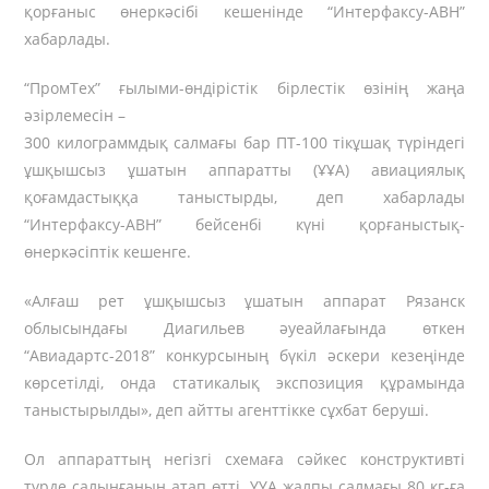
қорғаныс өнеркәсібі кешенінде “Интерфаксу-АВН”
хабарлады.
“ПромТех” ғылыми-өндірістік бірлестік өзінің жаңа
әзірлемесін –
300 килограммдық салмағы бар ПТ-100 тікұшақ түріндегі
ұшқышсыз ұшатын аппаратты (ҰҰА) авиациялық
қоғамдастыққа таныстырды, деп хабарлады
“Интерфаксу-АВН” бейсенбі күні қорғаныстық-
өнеркәсіптік кешенге.
«Алғаш рет ұшқышсыз ұшатын аппарат Рязанск
облысындағы Диагильев әуеайлағында өткен
“Авиадартс-2018” конкурсының бүкіл әскери кезеңінде
көрсетілді, онда
статикалық экспозиция құрамында
таныстырылды
», деп айтты агенттікке сұхбат беруші.
Ол аппараттың негізгі схемаға сәйкес конструктивті
түрде салынғанын атап өтті. ҰҰА жалпы салмағы 80 кг-ға