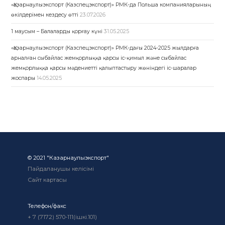
«Қазарнаулыэкспорт (Казспецэкспорт)» РМК-да Польша компанияларының
өкілдерімен кездесу өтті
23.07.2026
1 маусым – Балаларды қорғау күні
31.05.2025
«Қазарнаулыэкспорт (Казспецэкспорт)» РМК-дағы 2024-2025 жылдарға
арналған сыбайлас жемқорлыққа қарсы іс-қимыл және сыбайлас
жемқорлыққа қарсы мәдениетті қалыптастыру жөніндегі іс-шаралар
жоспары
14.05.2025
© 2021 "Казарнаулыэкспорт"
Пайдаланушы келісімі
Сайт картасы
Телефон/факс
+ 7 (7172) 570-111(ішкі.101)