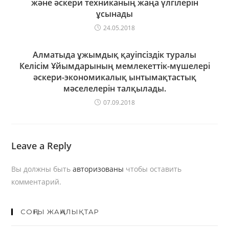
және әскери техниканың жаңа үлгілерін
ұсынады
24.05.2018
Алматыда ұжымдық қауіпсіздік туралы
Келісім Ұйымдарының мемлекеттік-мүшелері
әскери-экономикалық ынтымақтастық
мәселелерін талқылады.
07.09.2018
Leave a Reply
Вы должны быть
авторизованы
чтобы оставить
комментарий.
СОҢҒЫ ЖАҢАЛЫҚТАР