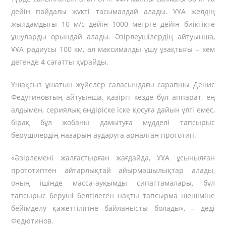
дейін пайдалы жүкті тасымалдай алады. ҰҰА желдің
жылдамдығы 10 м/с дейін 1000 метрге дейін биіктікте
ұшуларды орындай алады. Әзірлеушілердің айтуынша,
ҰҰА радиусы 100 км, ал максималды ұшу ұзақтығы – кем
дегенде 4 сағатты құрайды.
Ұшақсыз ұшатын жүйелер саласындағы сарапшы Денис
Федутиновтың айтуынша, қазіргі кезде бұл аппарат, ең
алдымен, сериялық өндіріске іске қосуға дайын үлгі емес,
бірақ бұл жобаны дамытуға мүдделі тапсырыс
берушілердің назарын аударуға арналған прототип.
«Әзірлемені жалғастырған жағдайда, ҰҰА ұсынылған
прототиптен айтарлықтай айырмашылықтар алады,
оның ішінде масса-ауқымды сипаттамалары, бұл
тапсырыс беруші белгілеген нақты тапсырма шешіміне
бейімделу қажеттілігіне байланысты болады», – деді
Федютинов.