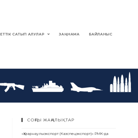
ЕТТІК САТЫП АЛУЛАР
ЗАҢНАМА
БАЙЛАНЫС
СОҢҒЫ ЖАҢАЛЫҚТАР
«Қазарнаулыэкспорт (Казспецэкспорт)» РМК-да