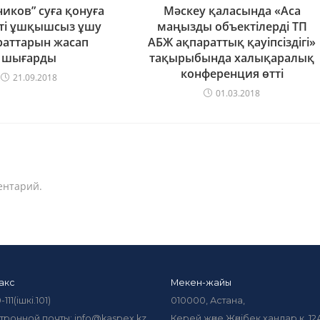
иков” суға қонуға
Мәскеу қаласында «Аса
тті ұшқышсыз ұшу
маңызды объектілерді ТП
раттарын жасап
АБЖ ақпараттық қауіпсіздігі»
шығарды
тақырыбында халықаралық
конференция өтті
21.09.2018
01.03.2018
ентарий.
акс
Мекен-жайы
-111(ішкі.101)
010000, Астана,
тронной почты: info@kaspex.kz
Керей және Жәнібек хандар к. 12