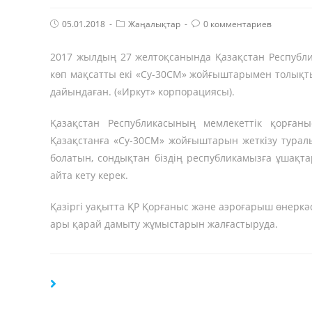
Post
Post
Комментарии
05.01.2018
Жаңалықтар
0 комментариев
published:
Category:
поста:
2017 жылдың 27 желтоқсанында Қазақстан Республ
көп мақсатты екі «Су-30СМ» жойғыштарымен толықты
дайындаған. («Иркут» корпорациясы).
Қазақстан Республикасының мемлекеттік қорға
Қазақстанға «Су-30СМ» жойғыштарын жеткізу турал
болатын, сондықтан біздің республикамызға ұшақт
айта кету керек.
Қазіргі уақытта ҚР Қорғаныс және аэроғарыш өнеркә
ары қарай дамыту жұмыстарын жалғастыруда.