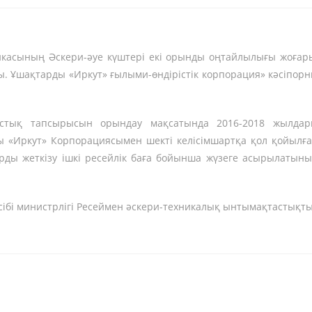
икасының Әскери-әуе күштері екі орынды оңтайлылығы жоғар
. Ұшақтарды «Иркут» ғылыми-өндірістік корпорация» кәсіпор
ныстық тапсырысын орындау мақсатында 2016-2018 жылда
ы «Иркут» Корпорациясымен шекті келісімшартқа қол қойылғ
арды жеткізу ішкі ресейлік баға бойынша жүзеге асырылатын
сібі министрлігі Ресеймен әскери-техникалық ынтымақтастықт