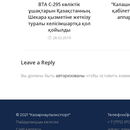
BTA C-295 көліктік
“Калашн
ұшақтарын Қазақстанның
қабіле
Шекара қызметіне жеткізу
аппа
туралы келісімшартқа қол
қойылды
28.03.2019
Leave a Reply
Вы должны быть
авторизованы
чтобы оставить комм
© 2021 "Казарнаулыэкспорт"
Телефон/ф
Пайдаланушы келісімі
+ 7 (7172) 570
Сайт картасы
адрес элек