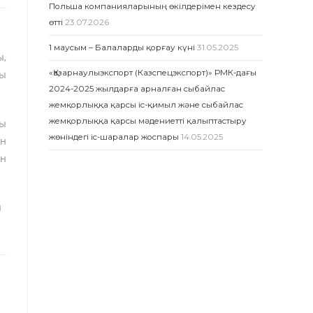
Польша компанияларының өкілдерімен кездесу
өтті
23.07.2026
1 маусым – Балаларды қорғау күні
31.05.2025
ы,
ны
«Қазарнаулыэкспорт (Казспецэкспорт)» РМК-дағы
2024-2025 жылдарға арналған сыбайлас
жемқорлыққа қарсы іс-қимыл және сыбайлас
жемқорлыққа қарсы мәдениетті қалыптастыру
ры
жөніндегі іс-шаралар жоспары
14.05.2025
ан
ын
ы