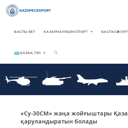
Skip
to
content
БАСТЫ БЕТ
КАЗАРНАУЛЫЭКСПОРТ
БАСПАСӨЗ О
ҚАЗАҚ ТІЛІ
«Су-30СМ» жаңа жойғыштары Қаза
қаруландыратын болады